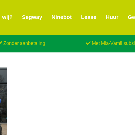
 wij?
Segway
Ninebot
Lease
Huur
Ge
Zonder aanbetaling
Met Mia-Vamil subsi