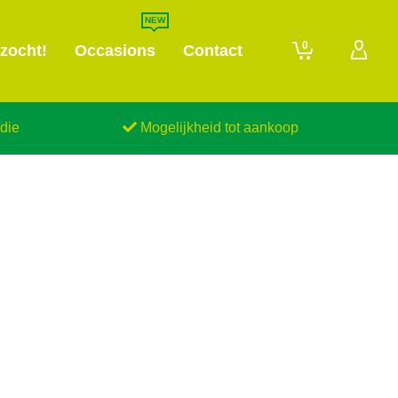
0
zocht!
Occasions
Contact
die
Mogelijkheid tot aankoop